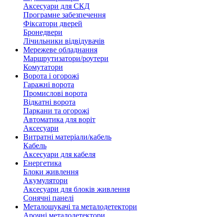
Аксесуари для СКД
Програмне забезпечення
Фіксатори дверей
Бронедвери
Лічильники відвідувачів
Мережеве обладнання
Маршрутизатори/роутери
Комутатори
Ворота і огорожі
Гаражні ворота
Промислові ворота
Відкатні ворота
Паркани та огорожі
Автоматика для воріт
Аксесуари
Витратні матеріали/кабель
Кабель
Аксесуари для кабеля
Енергетика
Блоки живлення
Акумулятори
Аксесуари для блоків живлення
Сонячні панелі
Металошукачі та металодетектори
Арочні металодетектори