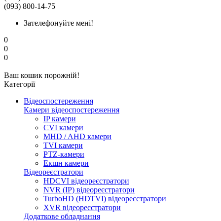
(093) 800-14-75
Зателефонуйте мені!
0
0
0
Ваш кошик порожній!
Категорії
Відеоспостереження
Камери відеоспостереження
IP камери
CVI камери
MHD / AHD камери
TVI камери
PTZ-камери
Екшн камери
Відеореєстратори
HDCVI відеореєстратори
NVR (IP) відеореєстратори
TurboHD (HDTVI) відеореєстратори
XVR відеореєстратори
Додаткове обладнання