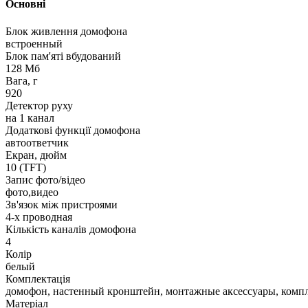
Основні
Блок живлення домофона
встроенный
Блок пам'яті вбудований
128 Мб
Вага, г
920
Детектор руху
на 1 канал
Додаткові функції домофона
автоответчик
Екран, дюйм
10 (TFT)
Запис фото/відео
фото,видео
Зв'язок між пристроями
4-х проводная
Кількість каналів домофона
4
Колір
белый
Комплектація
домофон, настенный кронштейн, монтажные аксессуары, компл
Матеріал