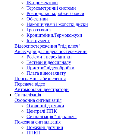
ІК-прожектори
Термометричні системи
Розподільні коробки / бокси
Об'єктиви
Накопичувачі і жорсткі диски
Грозозахист
Кронштейни/Гермокожухи
Інструмент
Відеоспостереження "під ключ"
Аксесуари для відеоспостереження
Роз'єми і перехідники
Тестери відеосигналу
Пристрої відеообробки
Плата відеозахвату
Програмне забезпечення
Передача відео
Автомобільні реєстратори
Сигналізація
Охоронна сигналізація
Охоронні датчики
Централі ППК
Сигналізація "під ключ"
Пожежна сигналізація
Пожежні датчики
ППКП