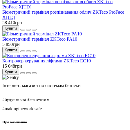
Біометричний термінал розпізнавання облич ZKTeco ProFace
X[TD]
58 410грн
Купити
Біометричний термінал ZKTeco PA10
5 850грн
Купити
Контролер керування ліфтами ZKTeco EC10
15 048грн
Купити
Інтернет- магазин по системам безпеки
#будуємосвітбезпечним
#makingtheworldsafe
Про компанію