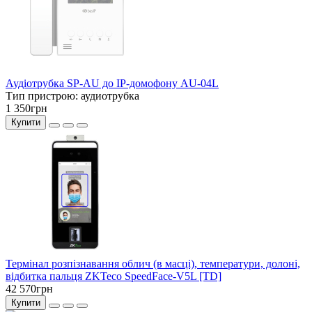
Аудіотрубка SP-AU до IP-домофону AU-04L
Тип пристрою:
аудиотрубка
1 350грн
Купити
Термінал розпізнавання облич (в масці), температури, долоні,
відбитка пальця ZKTeco SpeedFace-V5L [TD]
42 570грн
Купити