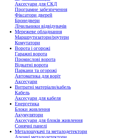
Аксесуари для СКД
Програмне забезпечення
Фіксатори дверей
Бронедвери
Лічильники відвідувачів
Мережеве обладнання
Маршрутизатори/роутери
Комутатори
Ворота і огорожі
Гаражні ворота
Промислові ворота
Відкатні ворота
Паркани та огорожі
Автоматика для воріт
Аксесуари
Витратні матеріали/кабель
Кабель
Аксесуари для кабеля
Енергетика
Блоки живлення
Акумулятори
Аксесуари для блоків живлення
Сонячні панелі
Металошукачі та металодетектори
Арочні металодетектори