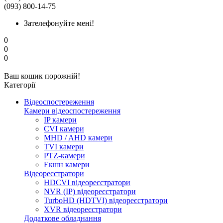
(093) 800-14-75
Зателефонуйте мені!
0
0
0
Ваш кошик порожній!
Категорії
Відеоспостереження
Камери відеоспостереження
IP камери
CVI камери
MHD / AHD камери
TVI камери
PTZ-камери
Екшн камери
Відеореєстратори
HDCVI відеореєстратори
NVR (IP) відеореєстратори
TurboHD (HDTVI) відеореєстратори
XVR відеореєстратори
Додаткове обладнання