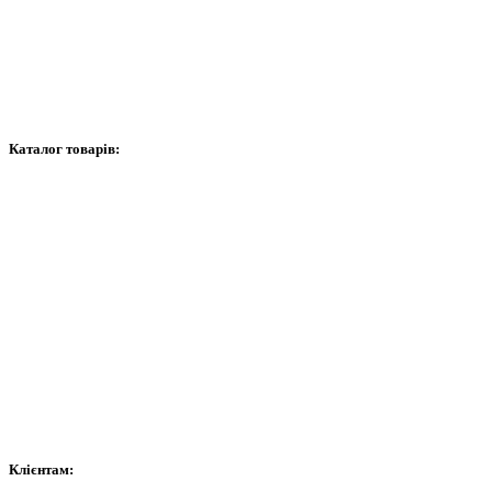
Про нас
Контакти
Графік роботи
Каталог товарів:
Відеоспостереження
Сигналізація
Домофони
Мережеве обладнання
Витратні матеріали
Контроль доступу та автоматика
Сейфи
Клієнтам: