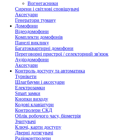
Вогнегасники
Сирени і світлові сповіщувачі
Аксесуари
Генератори туману
Домофони
Відеодомофони
Комплекти домофонів
Панелі виклику
Багатоквартирні домофони
Переговорні пристрої / селекторний зв'язок
Аудіодомофони
Аксесуари
Контроль доступу та автоматика
Турнікети
Шлагбауми і аксесуари
Електрозамки
Smart замки
Кнопки виходу
Кодові клавіатури
Контролери СКД
Облік робочого часу, біометрія
Зчитувачі
Ключі, карти доступу
Дверні дотягувачі
Радіоконтролери