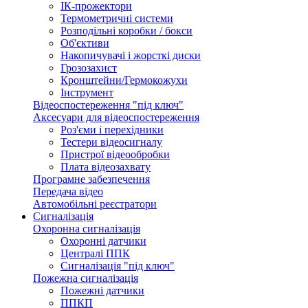
ІК-прожектори
Термометричні системи
Розподільні коробки / бокси
Об'єктиви
Накопичувачі і жорсткі диски
Грозозахист
Кронштейни/Гермокожухи
Інструмент
Відеоспостереження "під ключ"
Аксесуари для відеоспостереження
Роз'єми і перехідники
Тестери відеосигналу
Пристрої відеообробки
Плата відеозахвату
Програмне забезпечення
Передача відео
Автомобільні реєстратори
Сигналізація
Охоронна сигналізація
Охоронні датчики
Централі ППК
Сигналізація "під ключ"
Пожежна сигналізація
Пожежні датчики
ППКП