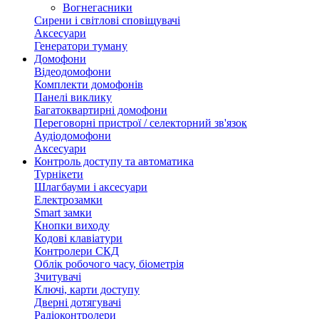
Вогнегасники
Сирени і світлові сповіщувачі
Аксесуари
Генератори туману
Домофони
Відеодомофони
Комплекти домофонів
Панелі виклику
Багатоквартирні домофони
Переговорні пристрої / селекторний зв'язок
Аудіодомофони
Аксесуари
Контроль доступу та автоматика
Турнікети
Шлагбауми і аксесуари
Електрозамки
Smart замки
Кнопки виходу
Кодові клавіатури
Контролери СКД
Облік робочого часу, біометрія
Зчитувачі
Ключі, карти доступу
Дверні дотягувачі
Радіоконтролери