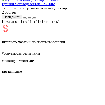
Ручний металодетектор TX-2002
Тип пристрою:
ручной металлодетектор
2 058грн
Повідомити
Показано з 1 по 11 із 11 (1 сторінок)
Інтернет- магазин по системам безпеки
#будуємосвітбезпечним
#makingtheworldsafe
Про компанію
Про нас
Контакти
Графік роботи