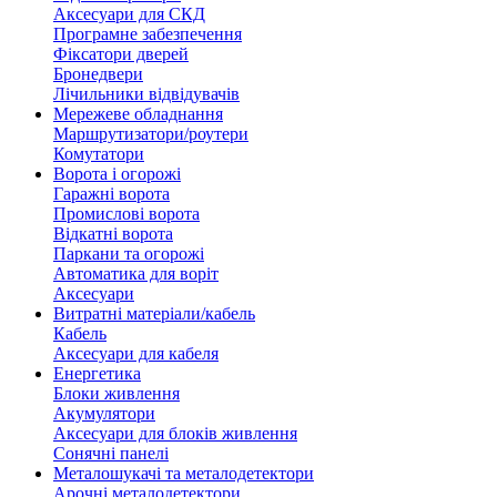
Аксесуари для СКД
Програмне забезпечення
Фіксатори дверей
Бронедвери
Лічильники відвідувачів
Мережеве обладнання
Маршрутизатори/роутери
Комутатори
Ворота і огорожі
Гаражні ворота
Промислові ворота
Відкатні ворота
Паркани та огорожі
Автоматика для воріт
Аксесуари
Витратні матеріали/кабель
Кабель
Аксесуари для кабеля
Енергетика
Блоки живлення
Акумулятори
Аксесуари для блоків живлення
Сонячні панелі
Металошукачі та металодетектори
Арочні металодетектори