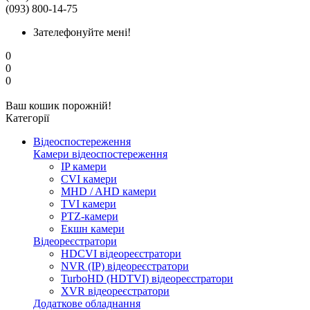
(093) 800-14-75
Зателефонуйте мені!
0
0
0
Ваш кошик порожній!
Категорії
Відеоспостереження
Камери відеоспостереження
IP камери
CVI камери
MHD / AHD камери
TVI камери
PTZ-камери
Екшн камери
Відеореєстратори
HDCVI відеореєстратори
NVR (IP) відеореєстратори
TurboHD (HDTVI) відеореєстратори
XVR відеореєстратори
Додаткове обладнання