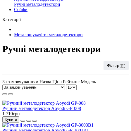
Ручні металодетектори
Сейфи
Категорії
Металошукачі та металодетектори
Ручні металодетектори
Фільтр
За замовчуванням
Назва
Ціна
Рейтинг
Модель
Ручний металодетектор Aoyodi GP-008
1 710грн
Купити
Ручний металодетектор Aoyodi GP-3003B1