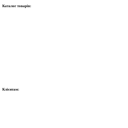
Каталог товарів:
Відеоспостереження
Сигналізація
Домофони
Мережеве обладнання
Витратні матеріали
Контроль доступу та автоматика
Сейфи
Клієнтам:
Оплата
Доставка
Гарантія