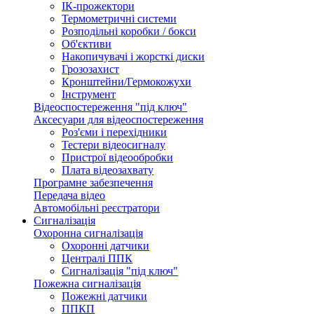
ІК-прожектори
Термометричні системи
Розподільні коробки / бокси
Об'єктиви
Накопичувачі і жорсткі диски
Грозозахист
Кронштейни/Гермокожухи
Інструмент
Відеоспостереження "під ключ"
Аксесуари для відеоспостереження
Роз'єми і перехідники
Тестери відеосигналу
Пристрої відеообробки
Плата відеозахвату
Програмне забезпечення
Передача відео
Автомобільні реєстратори
Сигналізація
Охоронна сигналізація
Охоронні датчики
Централі ППК
Сигналізація "під ключ"
Пожежна сигналізація
Пожежні датчики
ППКП