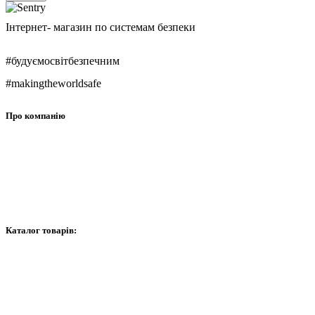
Інтернет- магазин по системам безпеки
#будуємосвітбезпечним
#makingtheworldsafe
Про компанію
Про нас
Контакти
Графік роботи
Каталог товарів:
Відеоспостереження
Сигналізація
Домофони