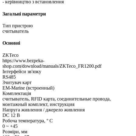
- керівництво з встановлення
Загальні параметри
Тип пристрою
считыватель
Основні
ZKTeco
https://www.bezpeka-
shop.com/download/manuals/ZKTeco_FR1200.pdf
Інтерфейси зв'язку
RS485
Зчитувач карт
EM-Marine (встроенный)
Комплектація
считыватель, RFID карта, соединительные провода,
монтажный комплект, инструкция
Напруга живлення / джерело живлення
DC 12 В
Робоча температура, ° C
0 ~ +45
Розміри, мм