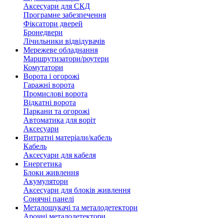
Аксесуари для СКД
Програмне забезпечення
Фіксатори дверей
Бронедвери
Лічильники відвідувачів
Мережеве обладнання
Маршрутизатори/роутери
Комутатори
Ворота і огорожі
Гаражні ворота
Промислові ворота
Відкатні ворота
Паркани та огорожі
Автоматика для воріт
Аксесуари
Витратні матеріали/кабель
Кабель
Аксесуари для кабеля
Енергетика
Блоки живлення
Акумулятори
Аксесуари для блоків живлення
Сонячні панелі
Металошукачі та металодетектори
Арочні металодетектори