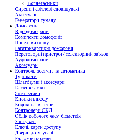
Вогнегасники
Сирени і світлові сповіщувачі
Аксесуари
Генератори туману
Домофони
Відеодомофони
Комплекти домофонів
Панелі виклику
Багатоквартирні домофони
Переговорні пристрої / селекторний зв'язок
Аудіодомофони
Аксесуари
Контроль доступу та автоматика
Турнікети
Шлагбауми і аксесуари
Електрозамки
Smart замки
Кнопки виходу
Кодові клавіатури
Контролери СКД
Облік робочого часу, біометрія
Зчитувачі
Ключі, карти доступу
Дверні дотягувачі
Радіоконтролери