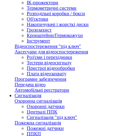
ІК-прожектори
Термометричні системи
Розподільні коробки / бокси
Об'єктиви
Накопичувачі і жорсткі диски
Грозозахист
Кронштейни/Гермокожухи
Інструмент
Відеоспостереження "під ключ"
Аксесуари для відеоспостереження
Роз'єми і перехідники
Тестери відеосигналу
Пристрої відеообробки
Плата відеозахвату
Програмне забезпечення
Передача відео
Автомобільні реєстратори
Сигналізація
Охоронна сигналізація
Охоронні датчики
Централі ППК
Сигналізація "під ключ"
Пожежна сигналізація
Пожежні датчики
ППКП