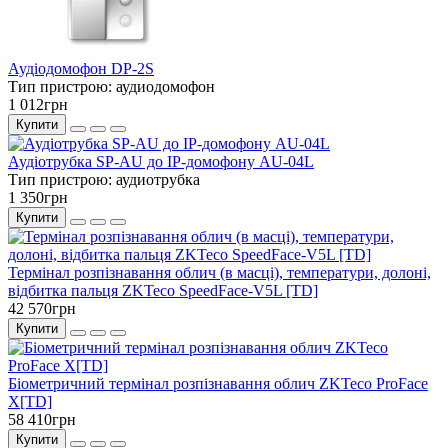
Аудіодомофон DP-2S
Тип пристрою:
аудиодомофон
1 012грн
Купити
Аудіотрубка SP-AU до IP-домофону AU-04L
Тип пристрою:
аудиотрубка
1 350грн
Купити
Термінал розпізнавання облич (в масці), температури, долоні,
відбитка пальця ZKTeco SpeedFace-V5L [TD]
42 570грн
Купити
Біометричний термінал розпізнавання облич ZKTeco ProFace
X[TD]
58 410грн
Купити