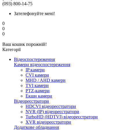
(093) 800-14-75
Зателефонуйте мені!
0
0
0
Ваш кошик порожній!
Категорії
Відеоспостереження
Камери відеоспостереження
IP камери
CVI камери
MHD / AHD камери
TVI камери
PTZ-камери
Екшн камери
Відеореєстратори
HDCVI відеореєстратори
NVR (IP) відеореєстратори
TurboHD (HDTVI) відеореєстратори
XVR відеореєстратори
Додаткове обладнання