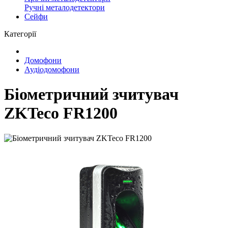
Ручні металодетектори
Сейфи
Категорії
Домофони
Аудіодомофони
Біометричний зчитувач
ZKTeco FR1200