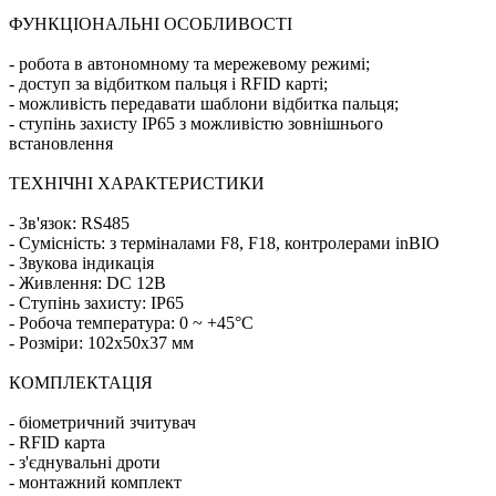
ФУНКЦІОНАЛЬНІ ОСОБЛИВОСТІ
- робота в автономному та мережевому режимі;
- доступ за відбитком пальця і RFID карті;
- можливість передавати шаблони відбитка пальця;
- ступінь захисту IP65 з можливістю зовнішнього
встановлення
ТЕХНІЧНІ ХАРАКТЕРИСТИКИ
- Зв'язок: RS485
- Сумісність: з терміналами F8, F18, контролерами inBIO
- Звукова індикація
- Живлення: DC 12В
- Ступінь захисту: IP65
- Робоча температура: 0 ~ +45°C
- Розміри: 102х50х37 мм
КОМПЛЕКТАЦІЯ
- біометричний зчитувач
- RFID карта
- з'єднувальні дроти
- монтажний комплект