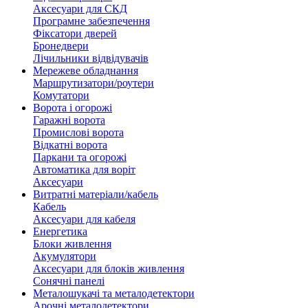
Аксесуари для СКД
Програмне забезпечення
Фіксатори дверей
Бронедвери
Лічильники відвідувачів
Мережеве обладнання
Маршрутизатори/роутери
Комутатори
Ворота і огорожі
Гаражні ворота
Промислові ворота
Відкатні ворота
Паркани та огорожі
Автоматика для воріт
Аксесуари
Витратні матеріали/кабель
Кабель
Аксесуари для кабеля
Енергетика
Блоки живлення
Акумулятори
Аксесуари для блоків живлення
Сонячні панелі
Металошукачі та металодетектори
Арочні металодетектори