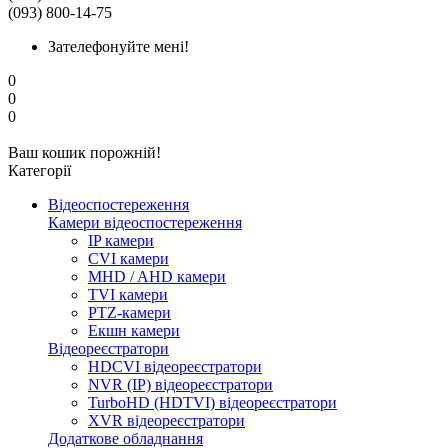
(093) 800-14-75
Зателефонуйте мені!
0
0
0
Ваш кошик порожній!
Категорії
Відеоспостереження
Камери відеоспостереження
IP камери
CVI камери
MHD / AHD камери
TVI камери
PTZ-камери
Екшн камери
Відеореєстратори
HDCVI відеореєстратори
NVR (IP) відеореєстратори
TurboHD (HDTVI) відеореєстратори
XVR відеореєстратори
Додаткове обладнання