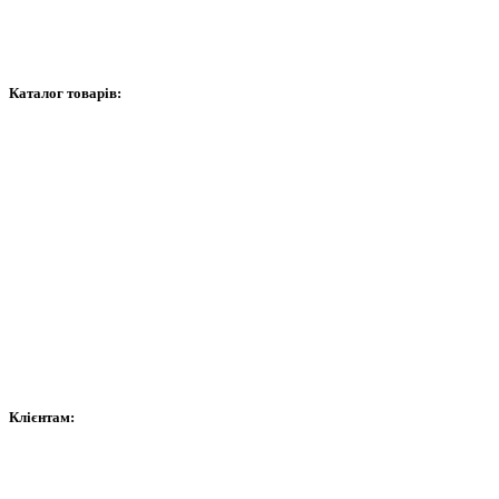
Контакти
Графік роботи
Каталог товарів:
Відеоспостереження
Сигналізація
Домофони
Мережеве обладнання
Витратні матеріали
Контроль доступу та автоматика
Сейфи
Клієнтам:
Оплата