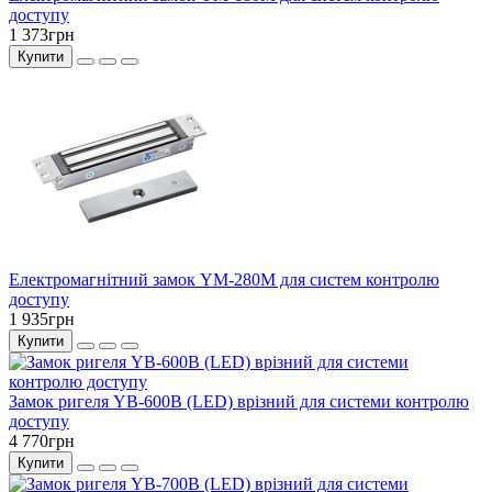
доступу
1 373грн
Купити
Електромагнітний замок YM-280M для систем контролю
доступу
1 935грн
Купити
Замок ригеля YB-600B (LED) врізний для системи контролю
доступу
4 770грн
Купити