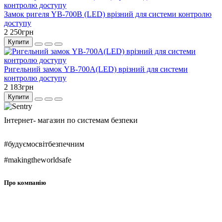
Замок ригеля YB-700B (LED) врізний для системи контролю
доступу
2 250грн
Купити
Ригельний замок YB-700A(LED) врізний для системи
контролю доступу
2 183грн
Купити
Інтернет- магазин по системам безпеки
#будуємосвітбезпечним
#makingtheworldsafe
Про компанію
Про нас