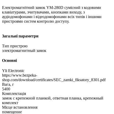
Електромагнітний замок YM-280D сумісний з кодовими
клавіатурами, зчитувачами, кнопками виходу, з
аудіодомофонами і відеодомофонами всіх типів і іншими
пристроями систем контролю доступу.
Загальні параметри
Тип пристрою
электромагнитный замок
Основні
Yli Electronic
https://www.bezpeka-
shop.com/download/certificates/SEC_zamki_fiksatory_8301.pdf
Вага, г
5400
Комплектація
замок с крепежной планкой, ответная планка, крепежный
комплект
Місце встановлення
помещение