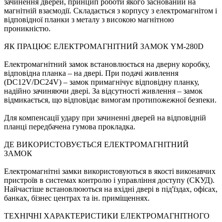
зачинення дверей, принцип роботи якого заснований на
магнітній взаємодії. Складається з корпусу з електромагнітом і
відповідної планки з металу з високою магнітною
проникністю.
ЯК ПРАЦЮЄ ЕЛЕКТРОМАГНІТНИЙ ЗАМОК YM-280D
Електромагнітний замок встановлюється на дверну коробку,
відповідна планка – на двері. При подачі живлення
(DC12V/DC24V) – замок примагнічує відповідну планку,
надійно зачиняючи двері. За відсутності живлення – замок
відмикається, що відповідає вимогам протипожежної безпеки.
Для компенсації удару при зачиненні дверей на відповідній
планці передбачена гумова прокладка.
ДЕ ВИКОРИСТОВУЄТЬСЯ ЕЛЕКТРОМАГНІТНИЙ
ЗАМОК
Електромагнітні замки використовуються в якості виконавчих
пристроїв в системах контролю і управління доступу (СКУД).
Найчастіше встановлюються на вхідні двері в під'їздах, офісах,
банках, бізнес центрах та ін. приміщеннях.
ТЕХНІЧНІ ХАРАКТЕРИСТИКИ ЕЛЕКТРОМАГНІТНОГО