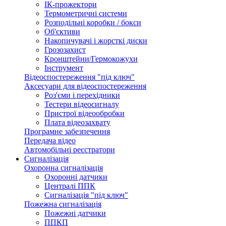
ІК-прожектори
Термометричні системи
Розподільні коробки / бокси
Об'єктиви
Накопичувачі і жорсткі диски
Грозозахист
Кронштейни/Гермокожухи
Інструмент
Відеоспостереження "під ключ"
Аксесуари для відеоспостереження
Роз'єми і перехідники
Тестери відеосигналу
Пристрої відеообробки
Плата відеозахвату
Програмне забезпечення
Передача відео
Автомобільні реєстратори
Сигналізація
Охоронна сигналізація
Охоронні датчики
Централі ППК
Сигналізація "під ключ"
Пожежна сигналізація
Пожежні датчики
ППКП