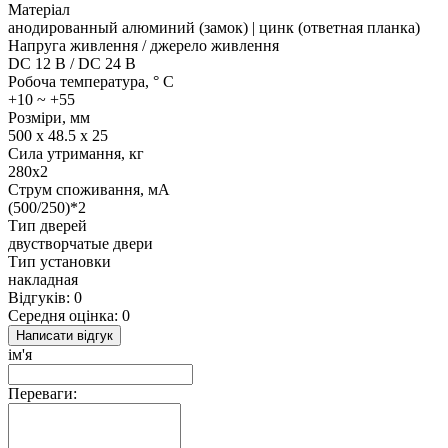
Матеріал
анодированный алюминий (замок) | цинк (ответная планка)
Напруга живлення / джерело живлення
DC 12 В / DC 24 В
Робоча температура, ° C
+10 ~ +55
Розміри, мм
500 х 48.5 х 25
Сила утримання, кг
280x2
Струм споживання, мА
(500/250)*2
Тип дверей
двустворчатые двери
Тип установки
накладная
Відгуків: 0
Середня оцінка: 0
Написати відгук
ім'я
Переваги: