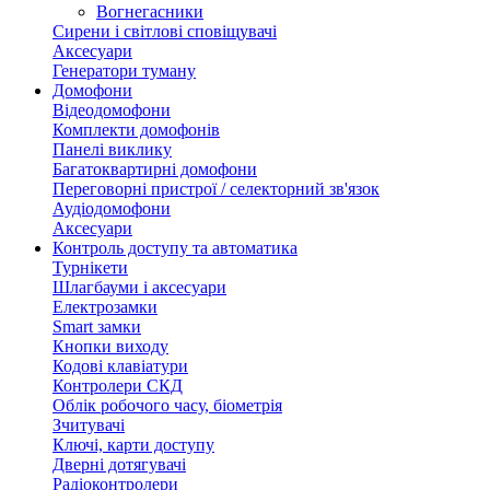
Вогнегасники
Сирени і світлові сповіщувачі
Аксесуари
Генератори туману
Домофони
Відеодомофони
Комплекти домофонів
Панелі виклику
Багатоквартирні домофони
Переговорні пристрої / селекторний зв'язок
Аудіодомофони
Аксесуари
Контроль доступу та автоматика
Турнікети
Шлагбауми і аксесуари
Електрозамки
Smart замки
Кнопки виходу
Кодові клавіатури
Контролери СКД
Облік робочого часу, біометрія
Зчитувачі
Ключі, карти доступу
Дверні дотягувачі
Радіоконтролери