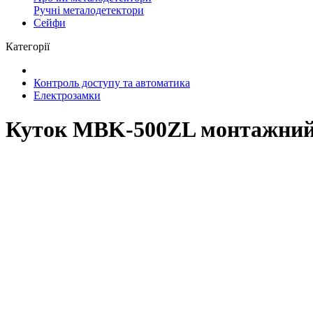
Ручні металодетектори
Сейфи
Категорії
Контроль доступу та автоматика
Електрозамки
Куток MBK-500ZL монтажний 