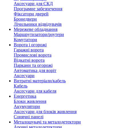
Аксесуари для СКД
Програмне забезпечення
Фіксатори дверей
Бронедвери
Лічильники відвідувачів
Мережеве обладнання
Маршрутизатори/роутери
Комутатори
Ворота і огорожі
Гаражні ворота
Промислові ворота
Відкатні ворота
Паркани та огорожі
Автоматика для воріт
Аксесуари
Витратні матеріали/кабель
Кабель
Аксесуари для кабеля
Енергетика
Блоки живлення
Акумулятори
Аксесуари для блоків живлення
Сонячні панелі
Металошукачі та металодетектори
Арочні металодетектори