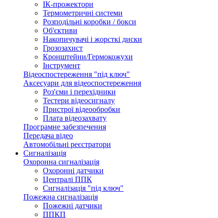
ІК-прожектори
Термометричні системи
Розподільні коробки / бокси
Об'єктиви
Накопичувачі і жорсткі диски
Грозозахист
Кронштейни/Гермокожухи
Інструмент
Відеоспостереження "під ключ"
Аксесуари для відеоспостереження
Роз'єми і перехідники
Тестери відеосигналу
Пристрої відеообробки
Плата відеозахвату
Програмне забезпечення
Передача відео
Автомобільні реєстратори
Сигналізація
Охоронна сигналізація
Охоронні датчики
Централі ППК
Сигналізація "під ключ"
Пожежна сигналізація
Пожежні датчики
ППКП