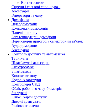
Вогнегасники
Сирени і світлові сповіщувачі
Аксесуари
Генератори туману
Домофони
Відеодомофони
Комплекти домофонів
Панелі виклику
Багатоквартирні домофони
Переговорні пристрої / селекторний зв'язок
Аудіодомофони
Аксесуари
Контроль доступу та автоматика
Турнікети
Шлагбауми і аксесуари
Електрозамки
Smart замки
Кнопки виходу
Кодові клавіатури
Контролери СКД
Облік робочого часу, біометрія
Зчитувачі
Ключі, карти доступу
Дверні дотягувачі
Радіоконтролери