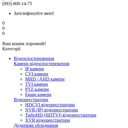
(093) 800-14-75
Зателефонуйте мені!
0
0
0
Ваш кошик порожній!
Категорії
Відеоспостереження
Камери відеоспостереження
IP камери
CVI камери
MHD / AHD камери
TVI камери
PTZ-камери
Екшн камери
Відеореєстратори
HDCVI відеореєстратори
NVR (IP) відеореєстратори
TurboHD (HDTVI) відеореєстратори
XVR відеореєстратори
Додаткове обладнання