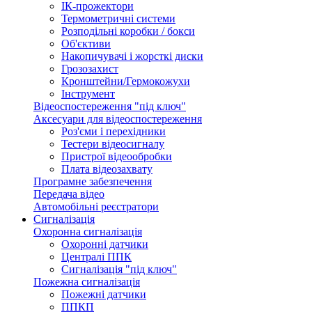
ІК-прожектори
Термометричні системи
Розподільні коробки / бокси
Об'єктиви
Накопичувачі і жорсткі диски
Грозозахист
Кронштейни/Гермокожухи
Інструмент
Відеоспостереження "під ключ"
Аксесуари для відеоспостереження
Роз'єми і перехідники
Тестери відеосигналу
Пристрої відеообробки
Плата відеозахвату
Програмне забезпечення
Передача відео
Автомобільні реєстратори
Сигналізація
Охоронна сигналізація
Охоронні датчики
Централі ППК
Сигналізація "під ключ"
Пожежна сигналізація
Пожежні датчики
ППКП