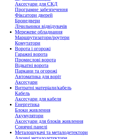
Аксесуари для СКД
Програмне забезпечення
Фіксатори дверей
Бронедвери
Лічильники відвідувачів
Мережеве обладнання
Маршрутизатори/роутери
Комутатори
Ворота і огорожі
Гаражні ворота
Промислові ворота
Відкатні ворота
Паркани та огорожі
Автоматика для воріт
Аксесуари
Витратні матеріали/кабель
Кабель
Аксесуари для кабеля
Енергетика
Блоки живлення
Акумулятори
Аксесуари для блоків живлення
Сонячні панелі
Металошукачі та металодетектори
Арочні металодетектори