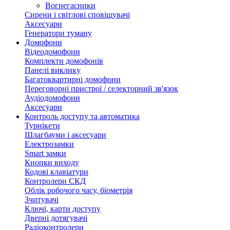
Вогнегасники
Сирени і світлові сповіщувачі
Аксесуари
Генератори туману
Домофони
Відеодомофони
Комплекти домофонів
Панелі виклику
Багатоквартирні домофони
Переговорні пристрої / селекторний зв'язок
Аудіодомофони
Аксесуари
Контроль доступу та автоматика
Турнікети
Шлагбауми і аксесуари
Електрозамки
Smart замки
Кнопки виходу
Кодові клавіатури
Контролери СКД
Облік робочого часу, біометрія
Зчитувачі
Ключі, карти доступу
Дверні дотягувачі
Радіоконтролери