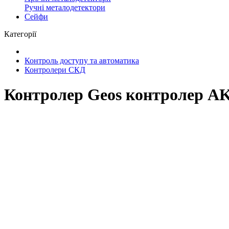
Ручні металодетектори
Сейфи
Категорії
Контроль доступу та автоматика
Контролери СКД
Контролер Geos контролер 