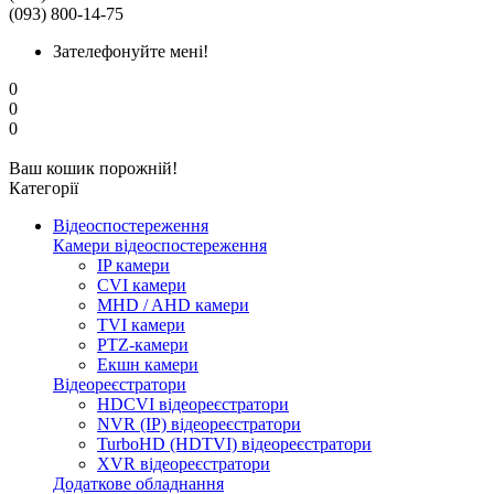
(093) 800-14-75
Зателефонуйте мені!
0
0
0
Ваш кошик порожній!
Категорії
Відеоспостереження
Камери відеоспостереження
IP камери
CVI камери
MHD / AHD камери
TVI камери
PTZ-камери
Екшн камери
Відеореєстратори
HDCVI відеореєстратори
NVR (IP) відеореєстратори
TurboHD (HDTVI) відеореєстратори
XVR відеореєстратори
Додаткове обладнання