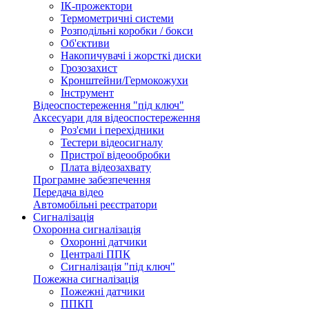
ІК-прожектори
Термометричні системи
Розподільні коробки / бокси
Об'єктиви
Накопичувачі і жорсткі диски
Грозозахист
Кронштейни/Гермокожухи
Інструмент
Відеоспостереження "під ключ"
Аксесуари для відеоспостереження
Роз'єми і перехідники
Тестери відеосигналу
Пристрої відеообробки
Плата відеозахвату
Програмне забезпечення
Передача відео
Автомобільні реєстратори
Сигналізація
Охоронна сигналізація
Охоронні датчики
Централі ППК
Сигналізація "під ключ"
Пожежна сигналізація
Пожежні датчики
ППКП