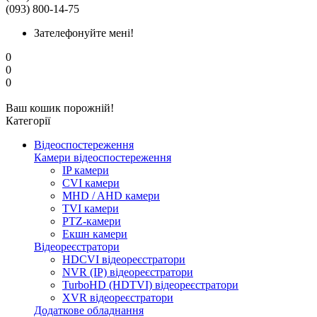
(093) 800-14-75
Зателефонуйте мені!
0
0
0
Ваш кошик порожній!
Категорії
Відеоспостереження
Камери відеоспостереження
IP камери
CVI камери
MHD / AHD камери
TVI камери
PTZ-камери
Екшн камери
Відеореєстратори
HDCVI відеореєстратори
NVR (IP) відеореєстратори
TurboHD (HDTVI) відеореєстратори
XVR відеореєстратори
Додаткове обладнання