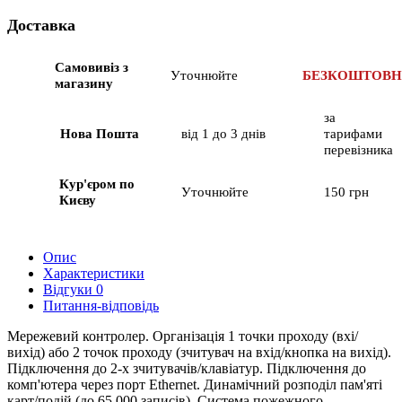
Доставка
Самовивіз з
Уточнюйте
БЕЗКОШТОВ
магазину
за
Нова Пошта
від 1 до 3 днів
тарифами
перевізника
Кур'єром по
Уточнюйте
150 грн
Києву
Опис
Характеристики
Відгуки
0
Питання-відповідь
Мережевий контролер. Організація 1 точки проходу (вхі/
вихід) або 2 точок проходу (зчитувач на вхід/кнопка на вихід).
Підключення до 2-х зчитувачів/клавіатур. Підключення до
комп'ютера через порт Ethernet. Динамічний розподіл пам'яті
карт/подій (до 65 000 записів). Система пожежного