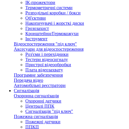
ІК-прожектори
Термометричні системи
Розподільні коробки / бокси
Об'єктиви
Накопичувачі і жорсткі диски
Грозозахист
Кронштейни/Гермокожухи
Інструмент
Відеоспостереження "під ключ"
Аксесуари для відеоспостереження
Роз'єми і перехідники
Тестери відеосигналу
Пристрої відеообробки
Плата відеозахвату
Програмне забезпечення
Передача відео
Автомобільні реєстратори
Сигналізація
Охоронна сигналізація
Охоронні датчики
Централі ППК
Сигналізація "під ключ"
Пожежна сигналізація
Пожежні датчики
ППКП