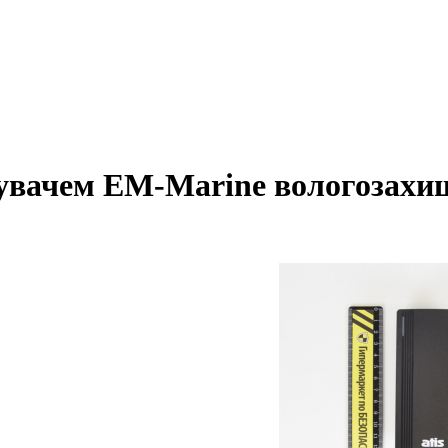
итувачем EM-Marine вологоза