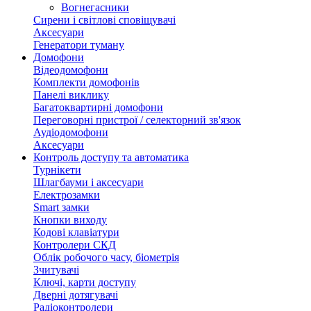
Вогнегасники
Сирени і світлові сповіщувачі
Аксесуари
Генератори туману
Домофони
Відеодомофони
Комплекти домофонів
Панелі виклику
Багатоквартирні домофони
Переговорні пристрої / селекторний зв'язок
Аудіодомофони
Аксесуари
Контроль доступу та автоматика
Турнікети
Шлагбауми і аксесуари
Електрозамки
Smart замки
Кнопки виходу
Кодові клавіатури
Контролери СКД
Облік робочого часу, біометрія
Зчитувачі
Ключі, карти доступу
Дверні дотягувачі
Радіоконтролери