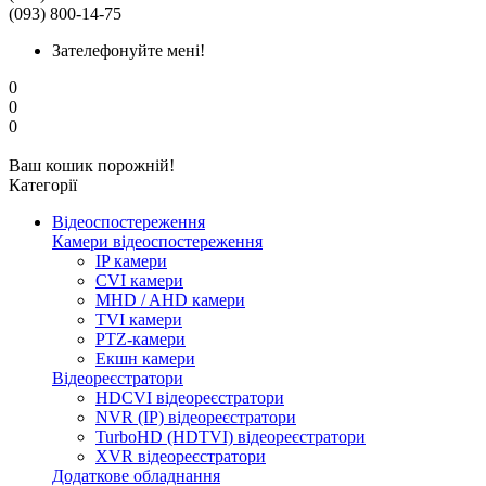
(093) 800-14-75
Зателефонуйте мені!
0
0
0
Ваш кошик порожній!
Категорії
Відеоспостереження
Камери відеоспостереження
IP камери
CVI камери
MHD / AHD камери
TVI камери
PTZ-камери
Екшн камери
Відеореєстратори
HDCVI відеореєстратори
NVR (IP) відеореєстратори
TurboHD (HDTVI) відеореєстратори
XVR відеореєстратори
Додаткове обладнання