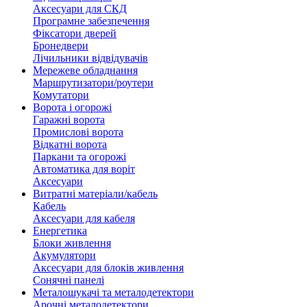
Аксесуари для СКД
Програмне забезпечення
Фіксатори дверей
Бронедвери
Лічильники відвідувачів
Мережеве обладнання
Маршрутизатори/роутери
Комутатори
Ворота і огорожі
Гаражні ворота
Промислові ворота
Відкатні ворота
Паркани та огорожі
Автоматика для воріт
Аксесуари
Витратні матеріали/кабель
Кабель
Аксесуари для кабеля
Енергетика
Блоки живлення
Акумулятори
Аксесуари для блоків живлення
Сонячні панелі
Металошукачі та металодетектори
Арочні металодетектори