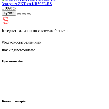
Зчитувач ZKTeco KR503E-RS
1 089грн
Купити
Інтернет- магазин по системам безпеки
#будуємосвітбезпечним
#makingtheworldsafe
Про компанію
Про нас
Контакти
Графік роботи
Каталог товарів: