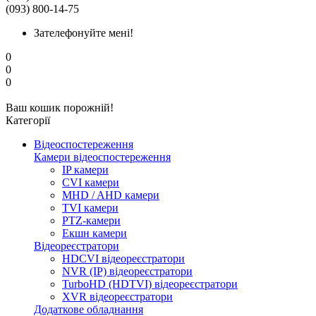
(093) 800-14-75
Зателефонуйте мені!
0
0
0
Ваш кошик порожній!
Категорії
Відеоспостереження
Камери відеоспостереження
IP камери
CVI камери
MHD / AHD камери
TVI камери
PTZ-камери
Екшн камери
Відеореєстратори
HDCVI відеореєстратори
NVR (IP) відеореєстратори
TurboHD (HDTVI) відеореєстратори
XVR відеореєстратори
Додаткове обладнання