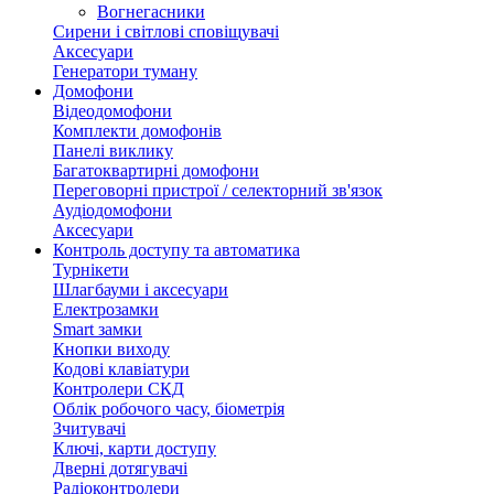
Вогнегасники
Сирени і світлові сповіщувачі
Аксесуари
Генератори туману
Домофони
Відеодомофони
Комплекти домофонів
Панелі виклику
Багатоквартирні домофони
Переговорні пристрої / селекторний зв'язок
Аудіодомофони
Аксесуари
Контроль доступу та автоматика
Турнікети
Шлагбауми і аксесуари
Електрозамки
Smart замки
Кнопки виходу
Кодові клавіатури
Контролери СКД
Облік робочого часу, біометрія
Зчитувачі
Ключі, карти доступу
Дверні дотягувачі
Радіоконтролери