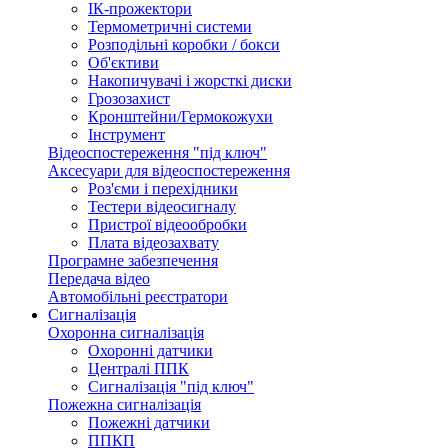
ІК-прожектори
Термометричні системи
Розподільні коробки / бокси
Об'єктиви
Накопичувачі і жорсткі диски
Грозозахист
Кронштейни/Гермокожухи
Інструмент
Відеоспостереження "під ключ"
Аксесуари для відеоспостереження
Роз'єми і перехідники
Тестери відеосигналу
Пристрої відеообробки
Плата відеозахвату
Програмне забезпечення
Передача відео
Автомобільні реєстратори
Сигналізація
Охоронна сигналізація
Охоронні датчики
Централі ППК
Сигналізація "під ключ"
Пожежна сигналізація
Пожежні датчики
ППКП