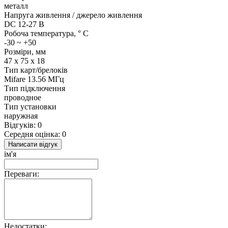
металл
Напруга живлення / джерело живлення
DC 12-27 В
Робоча температура, ° C
-30 ~ +50
Розміри, мм
47 х 75 х 18
Тип карт/брелоків
Mifare 13.56 МГц
Тип підключення
проводное
Тип установки
наружная
Відгуків: 0
Середня оцінка: 0
Написати відгук
ім'я
Переваги:
Недостатки: