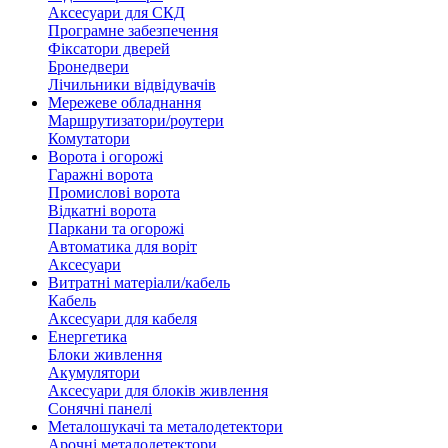
Аксесуари для СКД
Програмне забезпечення
Фіксатори дверей
Бронедвери
Лічильники відвідувачів
Мережеве обладнання
Маршрутизатори/роутери
Комутатори
Ворота і огорожі
Гаражні ворота
Промислові ворота
Відкатні ворота
Паркани та огорожі
Автоматика для воріт
Аксесуари
Витратні матеріали/кабель
Кабель
Аксесуари для кабеля
Енергетика
Блоки живлення
Акумулятори
Аксесуари для блоків живлення
Сонячні панелі
Металошукачі та металодетектори
Арочні металодетектори