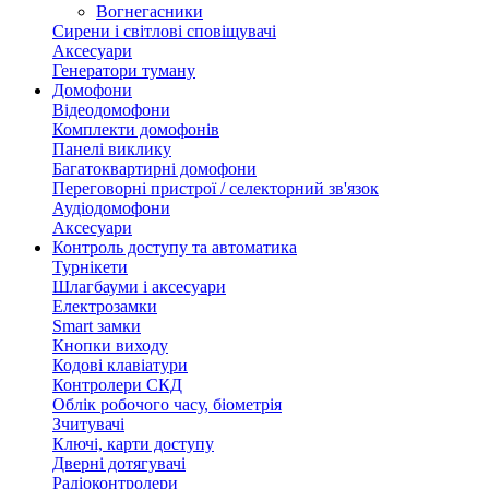
Вогнегасники
Сирени і світлові сповіщувачі
Аксесуари
Генератори туману
Домофони
Відеодомофони
Комплекти домофонів
Панелі виклику
Багатоквартирні домофони
Переговорні пристрої / селекторний зв'язок
Аудіодомофони
Аксесуари
Контроль доступу та автоматика
Турнікети
Шлагбауми і аксесуари
Електрозамки
Smart замки
Кнопки виходу
Кодові клавіатури
Контролери СКД
Облік робочого часу, біометрія
Зчитувачі
Ключі, карти доступу
Дверні дотягувачі
Радіоконтролери