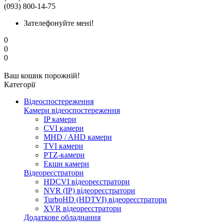
(093) 800-14-75
Зателефонуйте мені!
0
0
0
Ваш кошик порожній!
Категорії
Відеоспостереження
Камери відеоспостереження
IP камери
CVI камери
MHD / AHD камери
TVI камери
PTZ-камери
Екшн камери
Відеореєстратори
HDCVI відеореєстратори
NVR (IP) відеореєстратори
TurboHD (HDTVI) відеореєстратори
XVR відеореєстратори
Додаткове обладнання