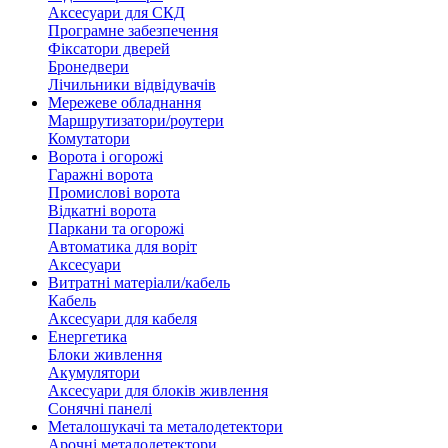
Аксесуари для СКД
Програмне забезпечення
Фіксатори дверей
Бронедвери
Лічильники відвідувачів
Мережеве обладнання
Маршрутизатори/роутери
Комутатори
Ворота і огорожі
Гаражні ворота
Промислові ворота
Відкатні ворота
Паркани та огорожі
Автоматика для воріт
Аксесуари
Витратні матеріали/кабель
Кабель
Аксесуари для кабеля
Енергетика
Блоки живлення
Акумулятори
Аксесуари для блоків живлення
Сонячні панелі
Металошукачі та металодетектори
Арочні металодетектори