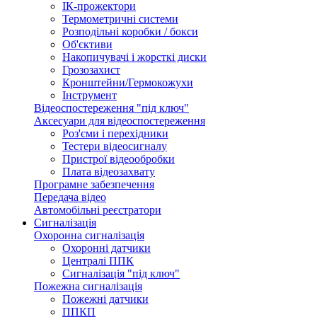
ІК-прожектори
Термометричні системи
Розподільні коробки / бокси
Об'єктиви
Накопичувачі і жорсткі диски
Грозозахист
Кронштейни/Гермокожухи
Інструмент
Відеоспостереження "під ключ"
Аксесуари для відеоспостереження
Роз'єми і перехідники
Тестери відеосигналу
Пристрої відеообробки
Плата відеозахвату
Програмне забезпечення
Передача відео
Автомобільні реєстратори
Сигналізація
Охоронна сигналізація
Охоронні датчики
Централі ППК
Сигналізація "під ключ"
Пожежна сигналізація
Пожежні датчики
ППКП