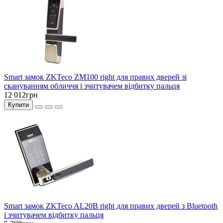
Smart замок ZKTeco ZM100 right для правих дверей зі
скануванням обличчя і зчитувачем відбитку пальця
12 012грн
Купити
Smart замок ZKTeco AL20B right для правих дверей з Bluetooth
і зчитувачем відбитку пальця