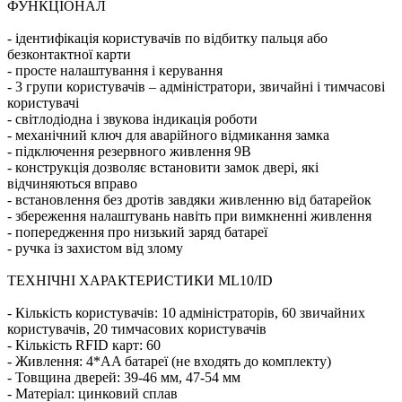
ФУНКЦІОНАЛ
- ідентифікація користувачів по відбитку пальця або
безконтактної карти
- просте налаштування і керування
- 3 групи користувачів – адміністратори, звичайні і тимчасові
користувачі
- світлодіодна і звукова індикація роботи
- механічний ключ для аварійного відмикання замка
- підключення резервного живлення 9В
- конструкція дозволяє встановити замок двері, які
відчиняються вправо
- встановлення без дротів завдяки живленню від батарейок
- збереження налаштувань навіть при вимкненні живлення
- попередження про низький заряд батареї
- ручка із захистом від злому
ТЕХНІЧНІ ХАРАКТЕРИСТИКИ ML10/ID
- Кількість користувачів: 10 адміністраторів, 60 звичайних
користувачів, 20 тимчасових користувачів
- Кількість RFID карт: 60
- Живлення: 4*AA батареї (не входять до комплекту)
- Товщина дверей: 39-46 мм, 47-54 мм
- Матеріал: цинковий сплав