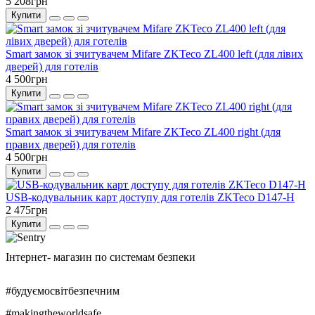
5 208грн
Купити
Smart замок зі зчитувачем Mifare ZKTeco ZL400 left (для лівих
дверей) для готелів
4 500грн
Купити
Smart замок зі зчитувачем Mifare ZKTeco ZL400 right (для
правих дверей) для готелів
4 500грн
Купити
USB-кодувальник карт доступу для готелів ZKTeco D147-H
2 475грн
Купити
Інтернет- магазин по системам безпеки
#будуємосвітбезпечним
#makingtheworldsafe