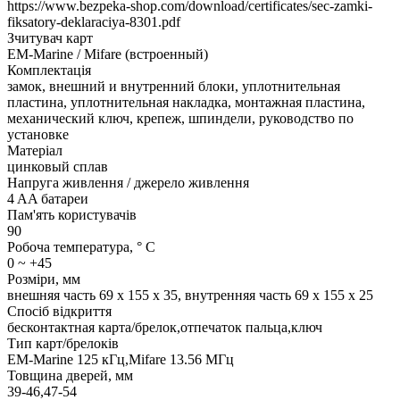
https://www.bezpeka-shop.com/download/certificates/sec-zamki-
fiksatory-deklaraciya-8301.pdf
Зчитувач карт
EM-Marine / Mifare (встроенный)
Комплектація
замок, внешний и внутренний блоки, уплотнительная
пластина, уплотнительная накладка, монтажная пластина,
механический ключ, крепеж, шпиндели, руководство по
установке
Матеріал
цинковый сплав
Напруга живлення / джерело живлення
4 AA батареи
Пам'ять користувачів
90
Робоча температура, ° C
0 ~ +45
Розміри, мм
внешняя часть 69 х 155 х 35, внутренняя часть 69 х 155 х 25
Спосіб відкриття
бесконтактная карта/брелок,отпечаток пальца,ключ
Тип карт/брелоків
EM-Marine 125 кГц,Mifare 13.56 МГц
Товщина дверей, мм
39-46,47-54