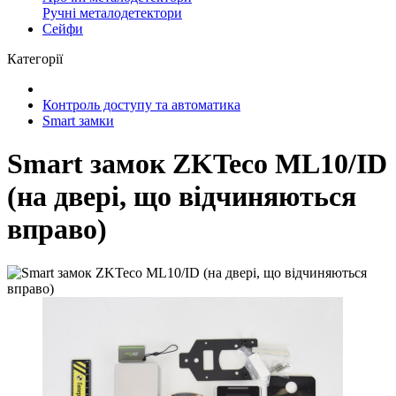
Ручні металодетектори
Сейфи
Категорії
Контроль доступу та автоматика
Smart замки
Smart замок ZKTeco ML10/ID
(на двері, що відчиняються
вправо)