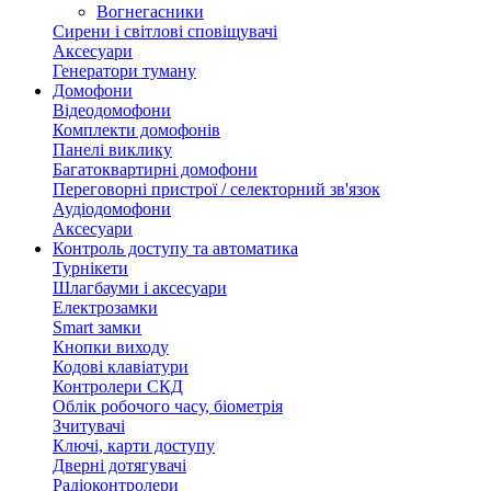
Вогнегасники
Сирени і світлові сповіщувачі
Аксесуари
Генератори туману
Домофони
Відеодомофони
Комплекти домофонів
Панелі виклику
Багатоквартирні домофони
Переговорні пристрої / селекторний зв'язок
Аудіодомофони
Аксесуари
Контроль доступу та автоматика
Турнікети
Шлагбауми і аксесуари
Електрозамки
Smart замки
Кнопки виходу
Кодові клавіатури
Контролери СКД
Облік робочого часу, біометрія
Зчитувачі
Ключі, карти доступу
Дверні дотягувачі
Радіоконтролери