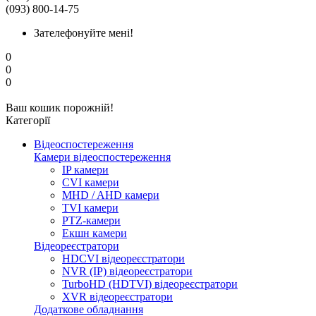
(093) 800-14-75
Зателефонуйте мені!
0
0
0
Ваш кошик порожній!
Категорії
Відеоспостереження
Камери відеоспостереження
IP камери
CVI камери
MHD / AHD камери
TVI камери
PTZ-камери
Екшн камери
Відеореєстратори
HDCVI відеореєстратори
NVR (IP) відеореєстратори
TurboHD (HDTVI) відеореєстратори
XVR відеореєстратори
Додаткове обладнання