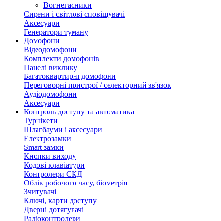
Вогнегасники
Сирени і світлові сповіщувачі
Аксесуари
Генератори туману
Домофони
Відеодомофони
Комплекти домофонів
Панелі виклику
Багатоквартирні домофони
Переговорні пристрої / селекторний зв'язок
Аудіодомофони
Аксесуари
Контроль доступу та автоматика
Турнікети
Шлагбауми і аксесуари
Електрозамки
Smart замки
Кнопки виходу
Кодові клавіатури
Контролери СКД
Облік робочого часу, біометрія
Зчитувачі
Ключі, карти доступу
Дверні дотягувачі
Радіоконтролери