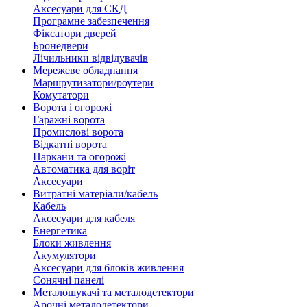
Аксесуари для СКД
Програмне забезпечення
Фіксатори дверей
Бронедвери
Лічильники відвідувачів
Мережеве обладнання
Маршрутизатори/роутери
Комутатори
Ворота і огорожі
Гаражні ворота
Промислові ворота
Відкатні ворота
Паркани та огорожі
Автоматика для воріт
Аксесуари
Витратні матеріали/кабель
Кабель
Аксесуари для кабеля
Енергетика
Блоки живлення
Акумулятори
Аксесуари для блоків живлення
Сонячні панелі
Металошукачі та металодетектори
Арочні металодетектори