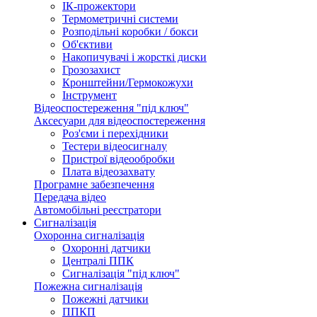
ІК-прожектори
Термометричні системи
Розподільні коробки / бокси
Об'єктиви
Накопичувачі і жорсткі диски
Грозозахист
Кронштейни/Гермокожухи
Інструмент
Відеоспостереження "під ключ"
Аксесуари для відеоспостереження
Роз'єми і перехідники
Тестери відеосигналу
Пристрої відеообробки
Плата відеозахвату
Програмне забезпечення
Передача відео
Автомобільні реєстратори
Сигналізація
Охоронна сигналізація
Охоронні датчики
Централі ППК
Сигналізація "під ключ"
Пожежна сигналізація
Пожежні датчики
ППКП