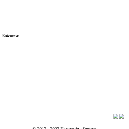
Витратні матеріали
Контроль доступу та автоматика
Сейфи
Клієнтам:
Оплата
Доставка
Гарантія
Обмін
Договір публічної оферти
Політика конфіденційності
© 2012 - 2022 Компанія «Sentry»