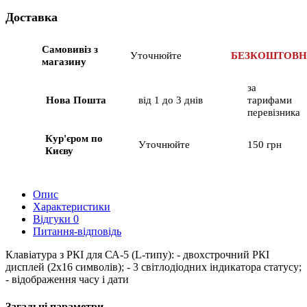
Доставка
Самовивіз з
Уточнюйте
БЕЗКОШТОВ
магазину
за
Нова Пошта
від 1 до 3 днів
тарифами
перевізника
Кур'єром по
Уточнюйте
150 грн
Києву
Опис
Характеристики
Відгуки
0
Питання-відповідь
Клавіатура з РКІ для СА-5 (L-типу): - двохстрочний РКІ
дисплей (2x16 символів); - 3 світлодіодних індикатора статусу;
- відображення часу і дати
Загальні параметри