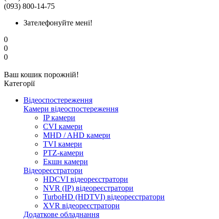
(093) 800-14-75
Зателефонуйте мені!
0
0
0
Ваш кошик порожній!
Категорії
Відеоспостереження
Камери відеоспостереження
IP камери
CVI камери
MHD / AHD камери
TVI камери
PTZ-камери
Екшн камери
Відеореєстратори
HDCVI відеореєстратори
NVR (IP) відеореєстратори
TurboHD (HDTVI) відеореєстратори
XVR відеореєстратори
Додаткове обладнання