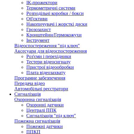
ІК-прожектори
Термометричні системи
Розподільні коробки / бокси
Об'єктиви
Накопичувачі і жорсткі диски
Грозозахист
Кронштейни/Гермокожухи
Інструмент
Відеоспостереження "під ключ"
Аксесуари для відеоспостереження
Роз'єми і перехідники
Тестери відеосигналу
Пристрої відеообробки
Плата відеозахвату
Програмне забезпечення
Передача відео
Автомобільні реєстратори
Сигналізація
Охоронна сигналізація
Охоронні датчики
Централі ППК
Сигналізація "під ключ"
Пожежна сигналізація
Пожежні датчики
ППКП