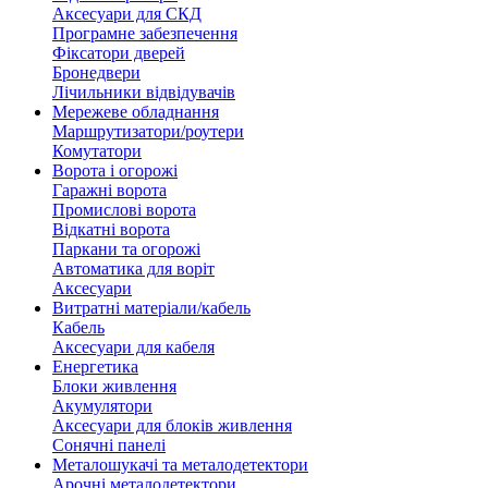
Аксесуари для СКД
Програмне забезпечення
Фіксатори дверей
Бронедвери
Лічильники відвідувачів
Мережеве обладнання
Маршрутизатори/роутери
Комутатори
Ворота і огорожі
Гаражні ворота
Промислові ворота
Відкатні ворота
Паркани та огорожі
Автоматика для воріт
Аксесуари
Витратні матеріали/кабель
Кабель
Аксесуари для кабеля
Енергетика
Блоки живлення
Акумулятори
Аксесуари для блоків живлення
Сонячні панелі
Металошукачі та металодетектори
Арочні металодетектори