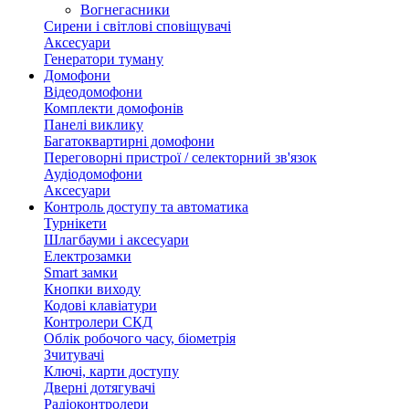
Вогнегасники
Сирени і світлові сповіщувачі
Аксесуари
Генератори туману
Домофони
Відеодомофони
Комплекти домофонів
Панелі виклику
Багатоквартирні домофони
Переговорні пристрої / селекторний зв'язок
Аудіодомофони
Аксесуари
Контроль доступу та автоматика
Турнікети
Шлагбауми і аксесуари
Електрозамки
Smart замки
Кнопки виходу
Кодові клавіатури
Контролери СКД
Облік робочого часу, біометрія
Зчитувачі
Ключі, карти доступу
Дверні дотягувачі
Радіоконтролери