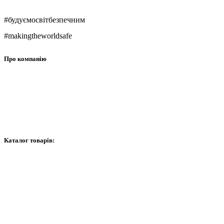
#будуємосвітбезпечним
#makingtheworldsafe
Про компанію
Про нас
Контакти
Графік роботи
Каталог товарів:
Відеоспостереження
Сигналізація
Домофони
Мережеве обладнання