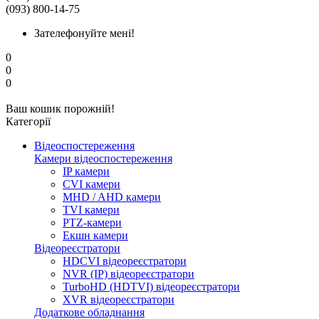
(093) 800-14-75
Зателефонуйте мені!
0
0
0
Ваш кошик порожній!
Категорії
Відеоспостереження
Камери відеоспостереження
IP камери
CVI камери
MHD / AHD камери
TVI камери
PTZ-камери
Екшн камери
Відеореєстратори
HDCVI відеореєстратори
NVR (IP) відеореєстратори
TurboHD (HDTVI) відеореєстратори
XVR відеореєстратори
Додаткове обладнання