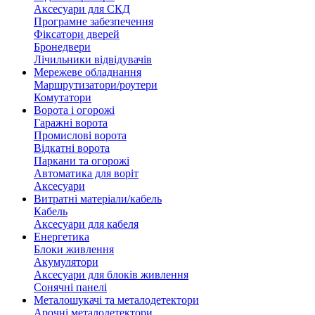
Аксесуари для СКД
Програмне забезпечення
Фіксатори дверей
Бронедвери
Лічильники відвідувачів
Мережеве обладнання
Маршрутизатори/роутери
Комутатори
Ворота і огорожі
Гаражні ворота
Промислові ворота
Відкатні ворота
Паркани та огорожі
Автоматика для воріт
Аксесуари
Витратні матеріали/кабель
Кабель
Аксесуари для кабеля
Енергетика
Блоки живлення
Акумулятори
Аксесуари для блоків живлення
Сонячні панелі
Металошукачі та металодетектори
Арочні металодетектори