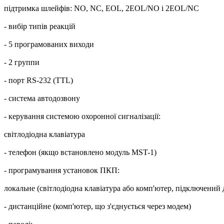
підтримка шлейфів: NO, NC, EOL, 2EOL/NO і 2EOL/NC
- вибір типів реакцій
- 5 програмованих виходи
- 2 группи
- порт RS-232 (TTL)
- система автодозвону
- керування системою охоронної сигналізації:
світлодіодна клавіатура
- телефон (якщо встановлено модуль MST-1)
- програмування установок ПКП:
локальне (світлодіодна клавіатура або комп'ютер, підключений 
- дистанційне (комп'ютер, що з'єднується через модем)