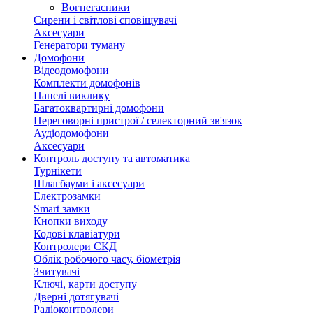
Вогнегасники
Сирени і світлові сповіщувачі
Аксесуари
Генератори туману
Домофони
Відеодомофони
Комплекти домофонів
Панелі виклику
Багатоквартирні домофони
Переговорні пристрої / селекторний зв'язок
Аудіодомофони
Аксесуари
Контроль доступу та автоматика
Турнікети
Шлагбауми і аксесуари
Електрозамки
Smart замки
Кнопки виходу
Кодові клавіатури
Контролери СКД
Облік робочого часу, біометрія
Зчитувачі
Ключі, карти доступу
Дверні дотягувачі
Радіоконтролери