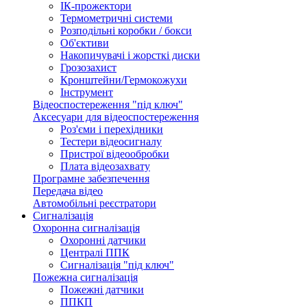
ІК-прожектори
Термометричні системи
Розподільні коробки / бокси
Об'єктиви
Накопичувачі і жорсткі диски
Грозозахист
Кронштейни/Гермокожухи
Інструмент
Відеоспостереження "під ключ"
Аксесуари для відеоспостереження
Роз'єми і перехідники
Тестери відеосигналу
Пристрої відеообробки
Плата відеозахвату
Програмне забезпечення
Передача відео
Автомобільні реєстратори
Сигналізація
Охоронна сигналізація
Охоронні датчики
Централі ППК
Сигналізація "під ключ"
Пожежна сигналізація
Пожежні датчики
ППКП