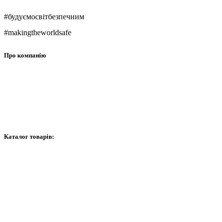
#будуємосвітбезпечним
#makingtheworldsafe
Про компанію
Про нас
Контакти
Графік роботи
Каталог товарів:
Відеоспостереження
Сигналізація
Домофони
Мережеве обладнання