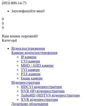
(093) 800-14-75
Зателефонуйте мені!
0
0
0
Ваш кошик порожній!
Категорії
Відеоспостереження
Камери відеоспостереження
IP камери
CVI камери
MHD / AHD камери
TVI камери
PTZ-камери
Екшн камери
Відеореєстратори
HDCVI відеореєстратори
NVR (IP) відеореєстратори
TurboHD (HDTVI) відеореєстратори
XVR відеореєстратори
Додаткове обладнання