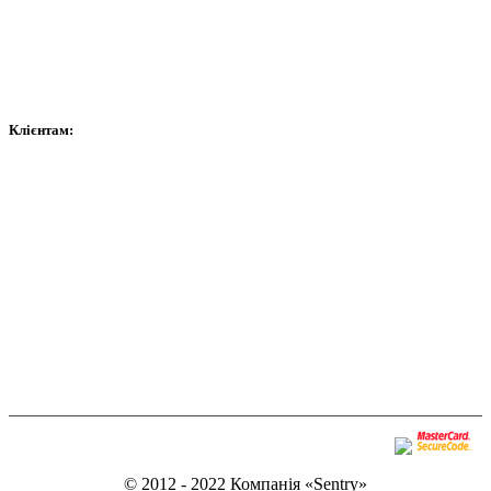
Витратні матеріали
Контроль доступу та автоматика
Сейфи
Клієнтам:
Оплата
Доставка
Гарантія
Обмін
Договір публічної оферти
Політика конфіденційності
© 2012 - 2022 Компанія «Sentry»