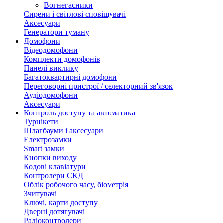
Вогнегасники
Сирени і світлові сповіщувачі
Аксесуари
Генератори туману
Домофони
Відеодомофони
Комплекти домофонів
Панелі виклику
Багатоквартирні домофони
Переговорні пристрої / селекторний зв'язок
Аудіодомофони
Аксесуари
Контроль доступу та автоматика
Турнікети
Шлагбауми і аксесуари
Електрозамки
Smart замки
Кнопки виходу
Кодові клавіатури
Контролери СКД
Облік робочого часу, біометрія
Зчитувачі
Ключі, карти доступу
Дверні дотягувачі
Радіоконтролери