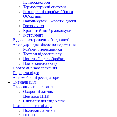
ІК-прожектори
Термометричні системи
Розподільні коробки / бокси
Об'єктиви
Накопичувачі і жорсткі диски
Грозозахист
Кронштейни/Гермокожухи
Інструмент
Відеоспостереження "під ключ"
Аксесуари для відеоспостереження
Роз'єми і перехідники
Тестери відеосигналу
Пристрої відеообробки
Плата відеозахвату
Програмне забезпечення
Передача відео
Автомобільні реєстратори
Сигналізація
Охоронна сигналізація
Охоронні датчики
Централі ППК
Сигналізація "під ключ"
Пожежна сигналізація
Пожежні датчики
ППКП