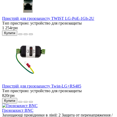
Пристрій для грозозахисту TWIST LG-PoE-1Gb-2U
Тип пристрою:
устройство для грозозащиты
1 254грн
Купити
Пристрій для грозозахисту Twist-LG+RS485
Тип пристрою:
устройство для грозозащиты
820грн
Купити
Грозозахист BNC
Захищающі провідники в лінії:
2
Защита от перенапряжения /