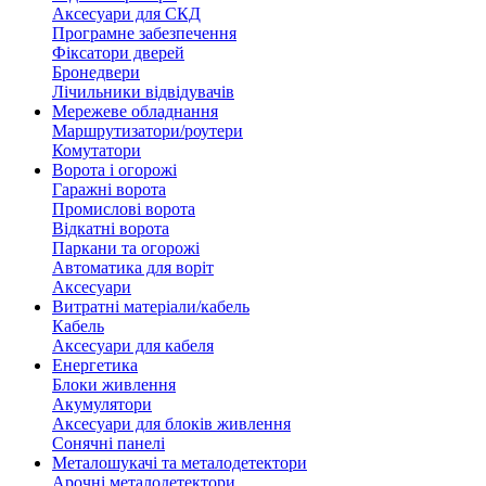
Аксесуари для СКД
Програмне забезпечення
Фіксатори дверей
Бронедвери
Лічильники відвідувачів
Мережеве обладнання
Маршрутизатори/роутери
Комутатори
Ворота і огорожі
Гаражні ворота
Промислові ворота
Відкатні ворота
Паркани та огорожі
Автоматика для воріт
Аксесуари
Витратні матеріали/кабель
Кабель
Аксесуари для кабеля
Енергетика
Блоки живлення
Акумулятори
Аксесуари для блоків живлення
Сонячні панелі
Металошукачі та металодетектори
Арочні металодетектори