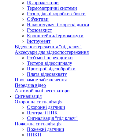
ІК-прожектори
Термометричні системи
Розподільні коробки / бокси
Об'єктиви
Накопичувачі і жорсткі диски
Грозозахист
Кронштейни/Гермокожухи
Інструмент
Відеоспостереження "під ключ"
Аксесуари для відеоспостереження
Роз'єми і перехідники
Тестери відеосигналу
Пристрої відеообробки
Плата відеозахвату
Програмне забезпечення
Передача відео
Автомобільні реєстратори
Сигналізація
Охоронна сигналізація
Охоронні датчики
Централі ППК
Сигналізація "під ключ"
Пожежна сигналізація
Пожежні датчики
ППКП