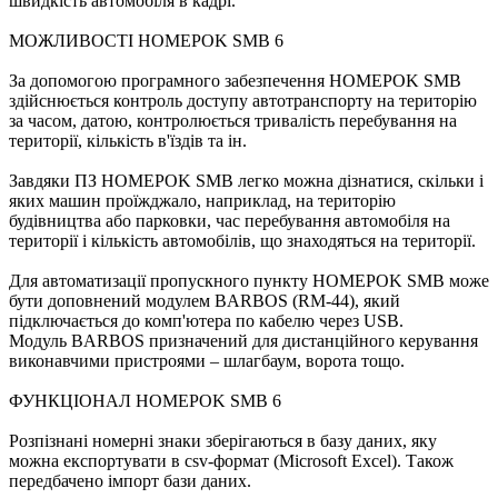
швидкість автомобіля в кадрі.
МОЖЛИВОСТІ HOMEPOK SMB 6
За допомогою програмного забезпечення HOMEPOK SMB
здійснюється контроль доступу автотранспорту на територію
за часом, датою, контролюється тривалість перебування на
території, кількість в'їздів та ін.
Завдяки ПЗ HOMEPOK SMB легко можна дізнатися, скільки і
яких машин проїжджало, наприклад, на територію
будівництва або парковки, час перебування автомобіля на
території і кількість автомобілів, що знаходяться на території.
Для автоматизації пропускного пункту HOMEPOK SMB може
бути доповнений модулем BARBOS (RM-44), який
підключається до комп'ютера по кабелю через USB.
Модуль BARBOS призначений для дистанційного керування
виконавчими пристроями – шлагбаум, ворота тощо.
ФУНКЦІОНАЛ HOMEPOK SMB 6
Розпізнані номерні знаки зберігаються в базу даних, яку
можна експортувати в csv-формат (Microsoft Excel). Також
передбачено імпорт бази даних.