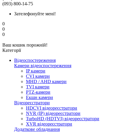
(093) 800-14-75
Зателефонуйте мені!
0
0
0
Ваш кошик порожній!
Категорії
Відеоспостереження
Камери відеоспостереження
IP камери
CVI камери
MHD / AHD камери
TVI камери
PTZ-камери
Екшн камери
Відеореєстратори
HDCVI відеореєстратори
NVR (IP) відеореєстратори
TurboHD (HDTVI) відеореєстратори
XVR відеореєстратори
Додаткове обладнання