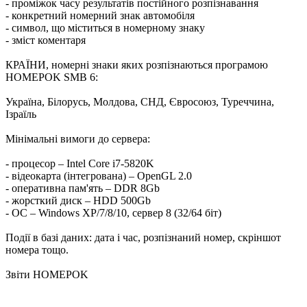
- проміжок часу результатів постійного розпізнавання
- конкретний номерний знак автомобіля
- символ, що міститься в номерному знаку
- зміст коментаря
КРАЇНИ, номерні знаки яких розпізнаються програмою
HOMEPOK SMB 6:
Україна, Білорусь, Молдова, СНД, Євросоюз, Туреччина,
Ізраїль
Мінімальні вимоги до сервера:
- процесор – Intel Core i7-5820K
- відеокарта (інтегрована) – OpenGL 2.0
- оперативна пам'ять – DDR 8Gb
- жорсткий диск – HDD 500Gb
- ОС – Windows XP/7/8/10, сервер 8 (32/64 біт)
Події в базі даних: дата і час, розпізнаний номер, скріншот
номера тощо.
Звіти HOMEPOK