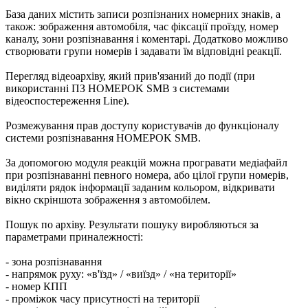
База даних містить записи розпізнаних номерних знаків, а
також: зображення автомобіля, час фіксації проїзду, номер
каналу, зони розпізнавання і коментарі. Додатково можливо
створювати групи номерів і задавати їм відповідні реакції.
Перегляд відеоархіву, який прив'язаний до події (при
використанні ПЗ HOMEPOK SMB з системами
відеоспостереження Line).
Розмежування прав доступу користувачів до функціоналу
системи розпізнавання HOMEPOK SMB.
За допомогою модуля реакцій можна програвати медіафайл
при розпізнаванні певного номера, або цілої групи номерів,
виділяти рядок інформації заданим кольором, відкривати
вікно скріншота зображення з автомобілем.
Пошук по архіву. Результати пошуку виробляються за
параметрами приналежності:
- зона розпізнавання
- напрямок руху: «в'їзд» / «виїзд» / «на території»
- номер КПП
- проміжок часу присутності на території