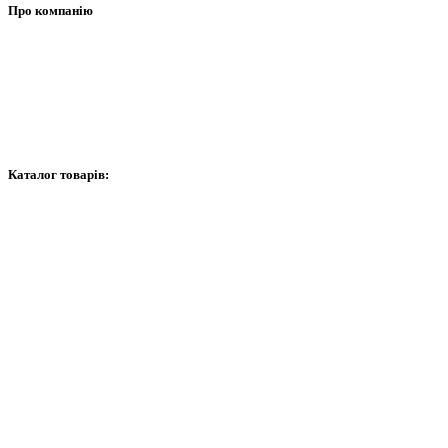
Про компанію
Про нас
Контакти
Графік роботи
Каталог товарів:
Відеоспостереження
Сигналізація
Домофони
Мережеве обладнання
Витратні матеріали
Контроль доступу та автоматика
Сейфи