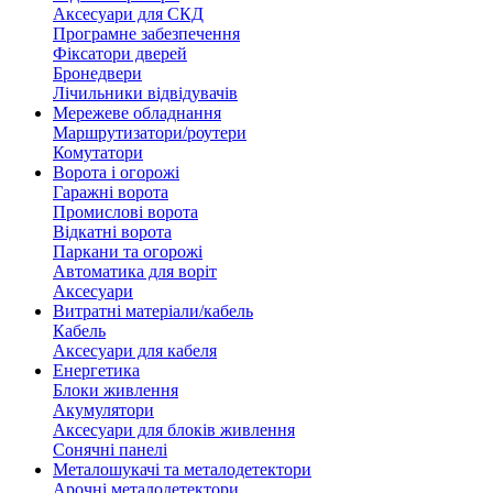
Аксесуари для СКД
Програмне забезпечення
Фіксатори дверей
Бронедвери
Лічильники відвідувачів
Мережеве обладнання
Маршрутизатори/роутери
Комутатори
Ворота і огорожі
Гаражні ворота
Промислові ворота
Відкатні ворота
Паркани та огорожі
Автоматика для воріт
Аксесуари
Витратні матеріали/кабель
Кабель
Аксесуари для кабеля
Енергетика
Блоки живлення
Акумулятори
Аксесуари для блоків живлення
Сонячні панелі
Металошукачі та металодетектори
Арочні металодетектори