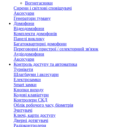
Вогнегасники
Сирени і світлові сповіщувачі
Аксесуари
Генератори туману
Домофони
Відеодомофони
Комплекти домофонів
Панелі виклику
Багатоквартирні домофони
Переговорні пристрої / селекторний зв'язок
Аудіодомофони
Аксесуари
Контроль доступу та автоматика
Турнікети
Шлагбауми і аксесуари
Електрозамки
Smart замки
Кнопки виходу
Кодові клавіатури
Контролери СКД
Облік робочого часу, біометрія
Зчитувачі
Ключі, карти доступу
Дверні дотягувачі
Радіоконтролери