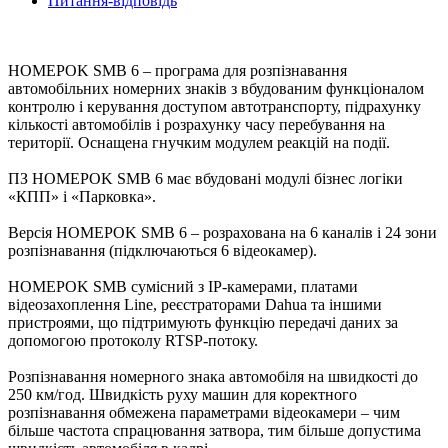
Питання-відповідь
HOMEPOK SMB 6 – програма для розпізнавання
автомобільних номерних знаків з вбудованим функціоналом
контролю і керування доступом автотранспорту, підрахунку
кількості автомобілів і розрахунку часу перебування на
території. Оснащена гнучким модулем реакцій на події.
ПЗ HOMEPOK SMB 6 має вбудовані модулі бізнес логіки
«КПП» і «Парковка».
Версія HOMEPOK SMB 6 – розрахована на 6 каналів і 24 зони
розпізнавання (підключаються 6 відеокамер).
HOMEPOK SMB сумісний з IP-камерами, платами
відеозахоплення Line, реєстраторами Dahua та іншими
пристроями, що підтримують функцію передачі даних за
допомогою протоколу RTSP-потоку.
Розпізнавання номерного знака автомобіля на швидкості до
250 км/год. Швидкість руху машин для коректного
розпізнавання обмежена параметрами відеокамери – чим
більше частота спрацювання затвора, тим більше допустима