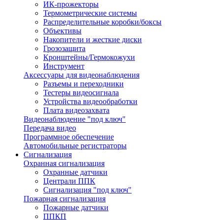
ИК-прожекторы
Термометрические системы
Распределительные коробки/боксы
Объективы
Накопители и жесткие диски
Грозозащита
Кронштейны/Гермокожухи
Инструмент
Аксессуары для видеонаблюдения
Разъемы и переходники
Тестеры видеосигнала
Устройства видеообработки
Плата видеозахвата
Видеонаблюдение "под ключ"
Передача видео
Программное обеспечение
Автомобильные регистраторы
Сигнализация
Охранная сигнализация
Охранные датчики
Централи ППК
Сигнализация "под ключ"
Пожарная сигнализация
Пожарные датчики
ППКП