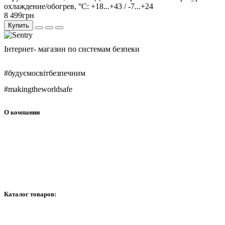
охлаждение/обогрев, °C:
+18...+43 / -7...+24
8 499грн
Купить
Інтернет- магазин по системам безпеки
#будуємосвітбезпечним
#makingtheworldsafe
О компании
О нас
Контакти
График работи
Каталог товаров:
Видеонаблюдение