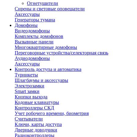
Огнетушители
Сирены и световые оповещатели
Аксессуары
Генераторы тумана
Домофоны
Видеодомофоны
Комплекты домофонов
Вызывные панели
Многоквартирные домофоны
Переговорные устройства/селекторная связь
Аудиодомофоны
Аксессуары
Контроль доступа и автоматика
Турникеты
Шлагбаумы и аксессуары
Электрозамки
Smart замки
Кнопки выхода
Кодовые клавиатуры
Контроллеры СКД
Учет робочего времени, биометрия
Считыватели
Ключи, карты доступа
Дверные доводчики
Радиоконтроллеры