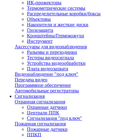
ИК-прожекторы
Термометрические системы
Распределительные коробки/боксы
Объективы
Накопители и жесткие диски
Грозозащита
Кронштейны/Гермокожухи
Инструмент
Аксессуары для видеонаблюдения
Разъемы и переходники
Тестеры видеосигнала
Устройства видеообработки
Плата видеозахвата
Видеонаблюдение "под ключ"
Передача видео
Программное обеспечение
Автомобильные регистраторы
Сигнализация
Охранная сигнализация
Охранные датчики
Централи ППК
Сигнализация "под ключ"
Пожарная сигнализация
Пожарные датчики
ППКП