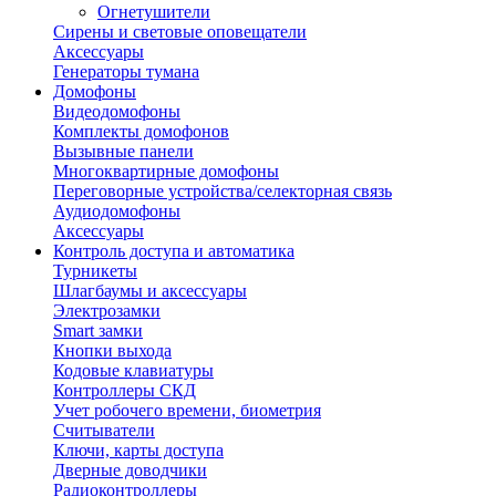
Огнетушители
Сирены и световые оповещатели
Аксессуары
Генераторы тумана
Домофоны
Видеодомофоны
Комплекты домофонов
Вызывные панели
Многоквартирные домофоны
Переговорные устройства/селекторная связь
Аудиодомофоны
Аксессуары
Контроль доступа и автоматика
Турникеты
Шлагбаумы и аксессуары
Электрозамки
Smart замки
Кнопки выхода
Кодовые клавиатуры
Контроллеры СКД
Учет робочего времени, биометрия
Считыватели
Ключи, карты доступа
Дверные доводчики
Радиоконтроллеры