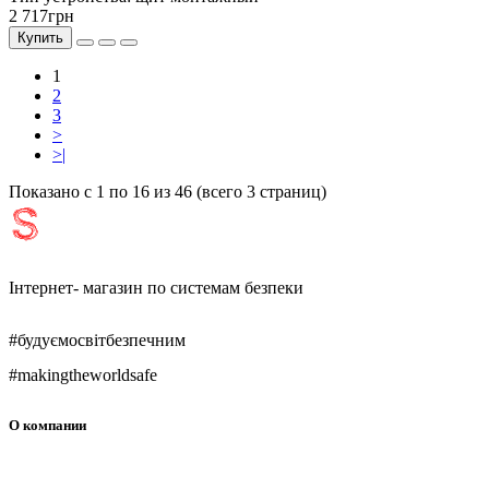
2 717грн
Купить
1
2
3
>
>|
Показано с 1 по 16 из 46 (всего 3 страниц)
Інтернет- магазин по системам безпеки
#будуємосвітбезпечним
#makingtheworldsafe
О компании
О нас