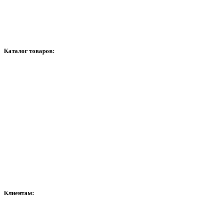
Контакти
График работи
Каталог товаров:
Видеонаблюдение
Сигнализация
Домофоны
Сетевое оборудование
Расходные материалы
Контроль доступа и автоматика
Сейфы
Клиентам: