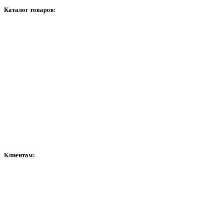
Каталог товаров:
Видеонаблюдение
Сигнализация
Домофоны
Сетевое оборудование
Расходные материалы
Контроль доступа и автоматика
Сейфы
Клиентам:
Оплата
Доставка
Гарантия