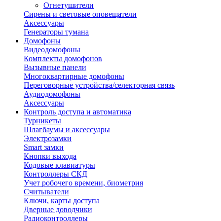
Огнетушители
Сирены и световые оповещатели
Аксессуары
Генераторы тумана
Домофоны
Видеодомофоны
Комплекты домофонов
Вызывные панели
Многоквартирные домофоны
Переговорные устройства/селекторная связь
Аудиодомофоны
Аксессуары
Контроль доступа и автоматика
Турникеты
Шлагбаумы и аксессуары
Электрозамки
Smart замки
Кнопки выхода
Кодовые клавиатуры
Контроллеры СКД
Учет робочего времени, биометрия
Считыватели
Ключи, карты доступа
Дверные доводчики
Радиоконтроллеры