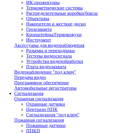
ИК-прожекторы
Термометрические системы
Распределительные коробки/боксы
Объективы
Накопители и жесткие диски
Грозозащита
Кронштейны/Гермокожухи
Инструмент
Аксессуары для видеонаблюдения
Разъемы и переходники
Тестеры видеосигнала
Устройства видеообработки
Плата видеозахвата
Видеонаблюдение "под ключ"
Передача видео
Программное обеспечение
Автомобильные регистраторы
Сигнализация
Охранная сигнализация
Охранные датчики
Централи ППК
Сигнализация "под ключ"
Пожарная сигнализация
Пожарные датчики
ППКП