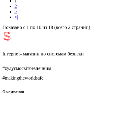
1
2
>
>|
Показано с 1 по 16 из 18 (всего 2 страниц)
Інтернет- магазин по системам безпеки
#будуємосвітбезпечним
#makingtheworldsafe
О компании
О нас
Контакти
График работи