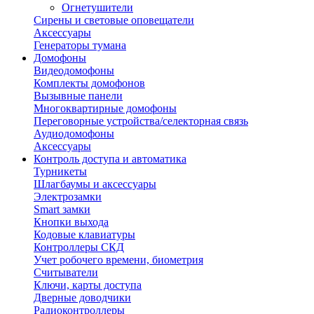
Огнетушители
Сирены и световые оповещатели
Аксессуары
Генераторы тумана
Домофоны
Видеодомофоны
Комплекты домофонов
Вызывные панели
Многоквартирные домофоны
Переговорные устройства/селекторная связь
Аудиодомофоны
Аксессуары
Контроль доступа и автоматика
Турникеты
Шлагбаумы и аксессуары
Электрозамки
Smart замки
Кнопки выхода
Кодовые клавиатуры
Контроллеры СКД
Учет робочего времени, биометрия
Считыватели
Ключи, карты доступа
Дверные доводчики
Радиоконтроллеры