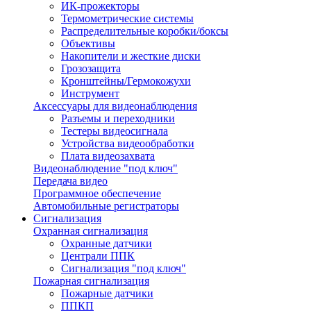
ИК-прожекторы
Термометрические системы
Распределительные коробки/боксы
Объективы
Накопители и жесткие диски
Грозозащита
Кронштейны/Гермокожухи
Инструмент
Аксессуары для видеонаблюдения
Разъемы и переходники
Тестеры видеосигнала
Устройства видеообработки
Плата видеозахвата
Видеонаблюдение "под ключ"
Передача видео
Программное обеспечение
Автомобильные регистраторы
Сигнализация
Охранная сигнализация
Охранные датчики
Централи ППК
Сигнализация "под ключ"
Пожарная сигнализация
Пожарные датчики
ППКП