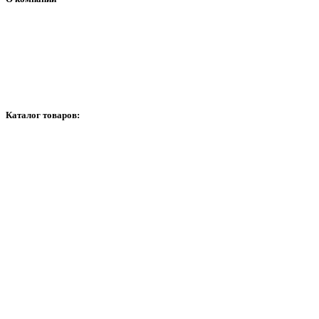
О нас
Контакти
График работи
Каталог товаров:
Видеонаблюдение
Сигнализация
Домофоны
Сетевое оборудование
Расходные материалы
Контроль доступа и автоматика
Сейфы